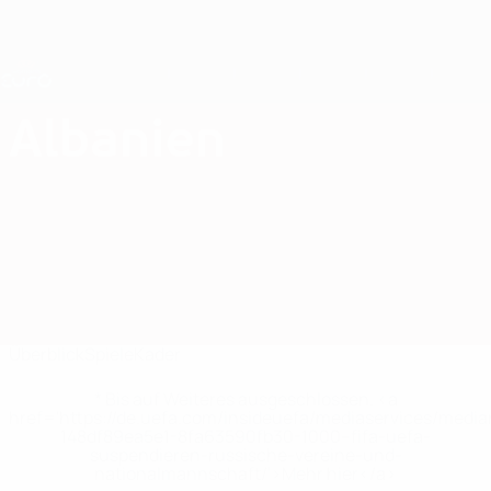
Direkt
zum
Hauptinhalt
Nations League &amp; Women's EURO
Erhalten
Live-Ergebnisse &amp; Statistiken
UEFA Women's EURO
Albanien
Albanien Women's European Qualifiers 2025
Überblick
Spiele
Kader
* Bis auf Weiteres ausgeschlossen. <a
href='https://de.uefa.com/insideuefa/mediaservices/medi
148df89ea5e1-8fa63590fb30-1000--fifa-uefa-
suspendieren-russische-vereine-und-
nationalmannschaft/'>Mehr hier</a>