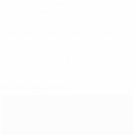
"Die Leute, die uns als Außenseiter bezeichnen, haben
nicht Unrecht, aber Fußball wird auf dem Platz
gespielt, nicht auf dem Papier", so Girelli. "Auf dem
Papier sind wir die schwächere Mannschaft – aber auf
dem Platz sind wir bereit für einen großen Kampf!“
© 1998-2026 UEFA. All rights reserved.
Letzte Aktualisierung: Montag, 21. Juli 2025
Für dich ausgewählt