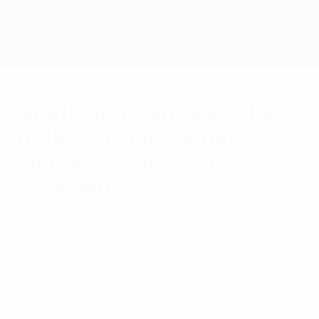
Direkt
zum
Hauptinhalt
Nations League &amp; Women's EURO
Erhalten
Live-Ergebnisse &amp; Statistiken
UEFA Women's EURO
Girelli und Cantore sollen
Italien ins Finale der
Women's EURO 2025
schießen
Montag, 21. Juli 2025
von Francesco Corda
Cristiana Girelli und Sofia Cantore bilden
ein brandgefährliches Sturmduo im
italienischen Team, jetzt wollen die beiden
auch gegen England brillieren.