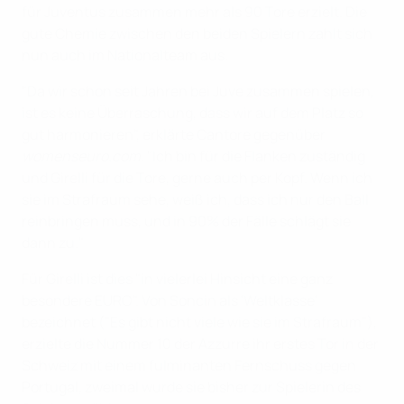
für Juventus zusammen mehr als 90 Tore erzielt. Die
gute Chemie zwischen den beiden Spielern zahlt sich
nun auch im Nationalteam aus.
"Da wir schon seit Jahren bei Juve zusammen spielen,
ist es keine Überraschung, dass wir auf dem Platz so
gut harmonieren", erklärte Cantore gegenüber
womenseuro.com
. "Ich bin für die Flanken zuständig
und Girelli für die Tore, gerne auch per Kopf. Wenn ich
sie im Strafraum sehe, weiß ich, dass ich nur den Ball
reinbringen muss, und in 90% der Fälle schlägt sie
dann zu."
Für Girelli ist dies "in vielerlei Hinsicht eine ganz
besondere EURO". Von Soncin als 'Weltklasse'
bezeichnet ("Es gibt nicht viele wie sie im Strafraum"),
erzielte die Nummer 10 der Azzurre ihr erstes Tor in der
Schweiz mit einem fulminanten Fernschuss gegen
Portugal, zweimal wurde sie bisher zur Spielerin des