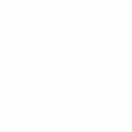
entscheidend. Nun, da es am Dienstag gegen England
um den Einzug ins Finale der UEFA Women's EURO
2025 geht, hoffen Trainer Andrea Soncin und die Fans,
dass das Duo erneut für Furore sorgen wird.
Die italienische Kapitänin Girelli, die in der Schweiz
ihre vierte Women's EURO bestreitet, erzielte drei der
fünf Tore ihres Teams, darunter einen Doppelpack
beim 2:1-Erfolg gegen Norwegen. Beide Tore wurden
von Cantore vorbereitet, einer jungen Italienerin, die
nach diesem Turnier in die Vereinigten Staaten fliegen
wird, um sich Washington Spirit anzuschließen. Die
25-jährige Stürmerin wird die erste Italienerin sein, die
jemals in der National Women's Soccer League spielt.
Highlights: Norwegen - Italien 1:2
In den letzten drei Saisons haben Girelli und Cantore