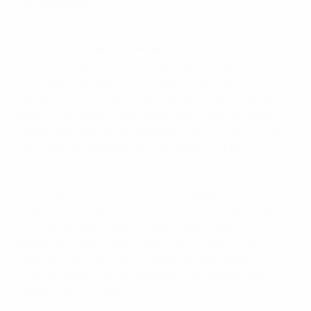
Spiels gewählt.
Cantore bleibt trotz der Lobeshymnen immer kritisch,
auch mit sich selbst: "Die Leute haben mich für die
beiden Vorlagen im letzten Spiel gelobt, aber ich war
nicht ganz zufrieden. Ich strebe immer nach
Perfektion, auch wenn das unmöglich ist. Für mich
wäre ein perfektes Spiel eines ohne einen einzigen
Fehler, aber das ist unrealistisch. Als Stürmerin ist es
mein Ziel, so torgefährlich wie möglich zu sein."
Die italienischen Fans drücken nun die Daumen, dass
das kongeniale Duo im Showdown gegen England
erneut sein blindes Verständnis unter Beweis stellt.
"Wir haben diese Reise mit dem Traum vom 27. Juli
begonnen", sagt Cantore mit Blick auf das Finale in
Basel am Sonntag. "Jetzt haben wir eine echte
Chance, dieses Ziel zu erreichen. Wir werden alles
geben, was wir haben."