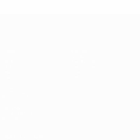
UEFA Women's EURO
Spiele
Gaming
Gruppen
Tickets
UEFA.tv
Event Guide
Stat.
Geschichte
Teams
Über
News
Shop
AUCH
BESUCHEN
UEFA.com
UEFA-Stiftung
für Kinder
Shop
UNS FOLGEN AUF