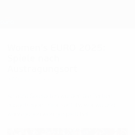
Direkt
zum
Hauptinhalt
Nations League &amp; Women's EURO
Erhalten
Live-Ergebnisse &amp; Statistiken
UEFA Women's EURO
Women's EURO 2025:
Spiele nach
Austragungsort
Sonntag, 27. Juli 2025
An acht Spielorten wurden die Partien
ausgetragen - hier seht ihr, wer wo und
wann gegen wen gespielt hat.