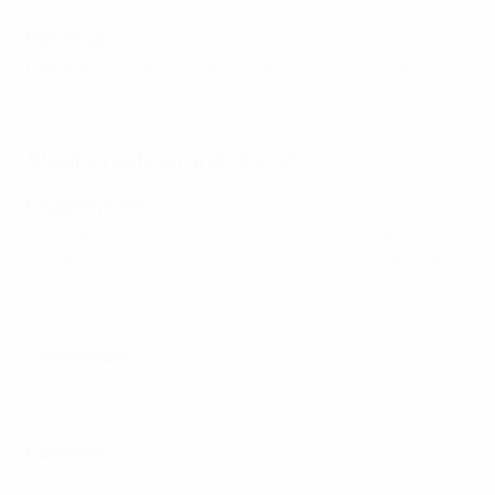
Halbfinale
Dienstag, 22. Juli:
England - Italien 2:1 n.V.
(21:00)
Women’s EURO 2025 Gastgeberstädte: Genf
Stadion Letzigrund, Zürich
Gruppenphase
Samstag, 5. Juli:
Frankreich - England 2:1
(Gruppe D)
Mittwoch, 9. Juli:
England - Niederlande 4:0
(Gruppe D)
Samstag, 12. Juli:
Schweden - Deutschland 4:1
(Gruppe
C)
Viertelfinale
Donnerstag, 17. Juli:
Schweden - England 2:2 n.V., 2:3
i.E.
Halbfinale
Mittwoch, 23. Juli:
Deutschland - Spanien 0:1 n.V.