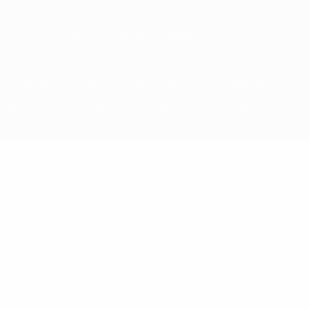
© 1998-2026 UEFA. Alle Rechte vorbehalten
Der Name UEFA, das UEFA-Logo und alle Marken von UEFA-
Wettbewerben sind geschützte Marken und/oder von der UEFA
urheberrechtlich geschützt. Sie dürfen nicht für kommerzielle
Zwecke verwendet werden. Mit der Verwendung von UEFA.com
erklären Sie sich mit den Nutzungsbedingungen und der
Datenschutzpolitik für die Website einverstanden.