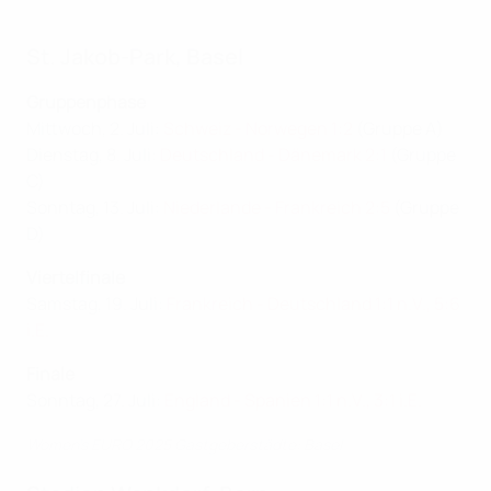
St. Jakob-Park, Basel
Gruppenphase
Mittwoch, 2. Juli:
Schweiz - Norwegen 1:2
(Gruppe A)
Dienstag, 8. Juli:
Deutschland - Dänemark 2:1
(Gruppe
C)
Sonntag, 13. Juli:
Niederlande - Frankreich 2:5
(Gruppe
D)
Viertelfinale
Samstag, 19. Juli:
Frankreich - Deutschland 1:1 n.V., 5:6
i.E.
Finale
Sonntag, 27. Juli:
England - Spanien 1:1 n.V., 3:1 i.E.
Women’s EURO 2025 Gastgeberstädte: Basel