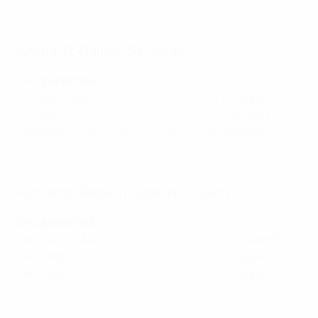
Women's EURO 2025 Gastgeberstädte: Zürich
Arena St.Gallen, St.Gallen
Gruppenphase
Freitag, 4. Juli:
Deutschland - Polen 2:0
(Gruppe C)
Mittwoch, 9. Juli:
Frankreich - Wales 4:1
(Gruppe D)
Sonntag, 13. Juli:
England - Wales 6:1
(Gruppe D)
Women's EURO 2025 Gastgeberstädte: St.Gallen
Allmend Stadion Luzern, Luzern
Gruppenphase
Samstag, 5. Juli:
Wales - Niederlande 0:3
(Gruppe D)
Dienstag, 8. Juli:
Polen - Schweden 0:3
(Gruppe C)
Samstag, 12. Juli:
Polen - Dänemark 3:2
(Gruppe C)
Women's EURO 2025 Gastgeberstädte: Luzern