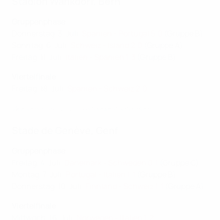
Stadion Wankdorf, Bern
Gruppenphase
Donnerstag, 3. Juli:
Spanien - Portugal 5:0
(Gruppe B)
Sonntag, 6. Juli:
Schweiz - Island 2:0
(Gruppe A)
Freitag, 11. Juli:
Italien - Spanien 1:3
(Gruppe B)
Viertelfinale
Freitag, 18. Juli:
Spanien - Schweiz 2:0
Women's EURO 2025 Gastgeberstädte: Bern
Stade de Genève, Genf
Gruppenphase
Freitag, 4. Juli:
Dänemark - Schweden 0:1
(Gruppe C)
Montag, 7. Juli:
Portugal - Italien 1:1
(Gruppe B)
Donnerstag, 10. Juli:
Finnland - Schweiz 1:1
(Gruppe A)
Viertelfinale
Mittwoch, 16. Juli:
Norwegen - Italien 1:2