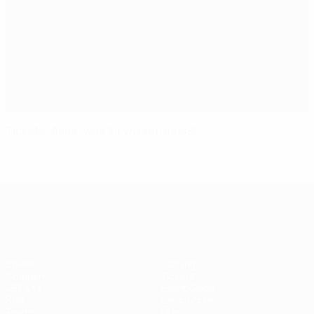
Tickets: Alles, was ihr wissen müsst
UEFA Women's EURO
Spiele
Gaming
Gruppen
Tickets
UEFA.tv
Event Guide
Stat.
Geschichte
Teams
Über