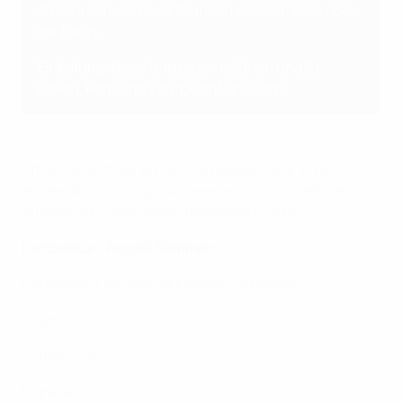
30 Minuten und zwei Stunden mit dem Auto oder
der Bahn.
Einteilung:
Basel und Luzern, Zürich und St.
Gallen, Bern und Thun, Genf und Sion.
Um als Ausrichter ernannt zu werden, war in der
ersten Abstimmungsrunde eine absolute Mehrheit
erforderlich; diese ergab folgendes Ergebnis:
Kandidatur
/
Anzahl Stimmen
Dänemark, Finnland, Norwegen, Schweden - 4
Polen - 4
Schweiz - 4
Frankreich - 1