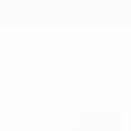
Direkt
zum
Hauptinhalt
Nations League &amp; Women's EURO
Erhalten
Live-Ergebnisse &amp; Statistiken
UEFA Women's EURO
UEFA Women’s EURO
2025 in der Schweiz
Dienstag, 4. April 2023
Die Schweiz wurde als Gastgeber der
Endrunde 2025 bekanntgegeben.