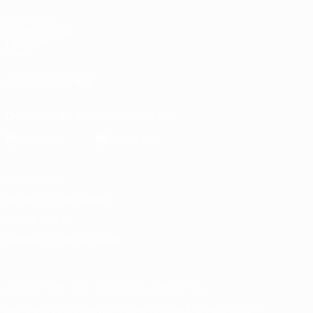
UEFA.com
UEFA-Stiftung
für Kinder
Shop
UNS FOLGEN AUF
Die offizielle App herunterladen
Datenschutz
Nutzungsbedingungen
Cookie-Politik
Datenschutzeinstellungen
© 1998-2026 UEFA. Alle Rechte vorbehalten
Der Name UEFA, das UEFA-Logo und alle Marken von UEFA-