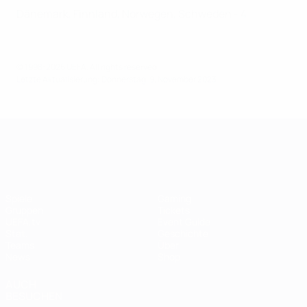
Dänemark, Finnland, Norwegen, Schweden - 4
© 1998-2026 UEFA. All rights reserved.
Letzte Aktualisierung: Donnerstag, 9. November 2023
UEFA Women's EURO
Spiele
Gaming
Gruppen
Tickets
UEFA.tv
Event Guide
Stat.
Geschichte
Teams
Über
News
Shop
AUCH
BESUCHEN