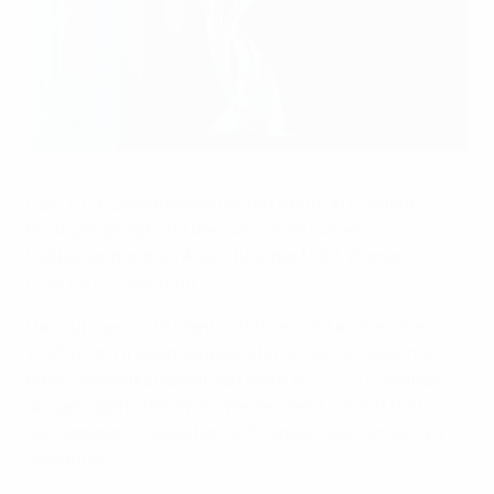
Die Trophäe der UEFA Women's EURO
UEFA
Das UEFA-Exekutivkomitee hat heute in Lissabon,
Portugal getagt und den Schweizerischen
Fußballverband als Ausrichter der UEFA Women’s
EURO 2025 bestimmt.
Das Turnier mit 16 Mannschaften wird im Sommer
2025 an acht Austragungsorten in der Schweiz mit
einer Gesamtkapazität von mehr als 175.000 Plätzen
ausgetragen. Ziel ist es, alle der mehr als 700.000
verfügbaren Tickets für die 31 Spiele des Turniers zu
verkaufen.