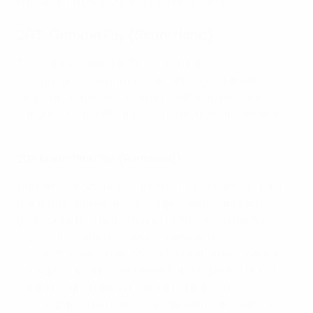
Frauenteam der Fiorentina, OL und Malta.
203: Gemma Fay (Schottland)
Sie ist die Weltrekord-Spielerin auf der
Torhüterposition und stellt diesbezüglich auch alle
Keeper im Männerbereich in den Schatten. 2017
hängte sie nach 19 Jahren ihre Handschuhe an den
Nagel.
201: Florentina Olar (Rumänien)
Die damals noch unter ihrem Mädchennamen Spânu
bekannte Stürmerin (sie war gerade 16 Jahre alt
geworden) feierte ihr Debüt für Rumänien am 30.
September 2001, als sie das Team beim 2:2-
Unentschieden in der WM-Qualifikation in Kroatien
nach zwölf Minuten mit 1:0 in Führung brachte. Nach
einer erfolgreichen Vereinskarriere, die sie nach
Italien, Zypern und Dänemark geführt hat, kam die