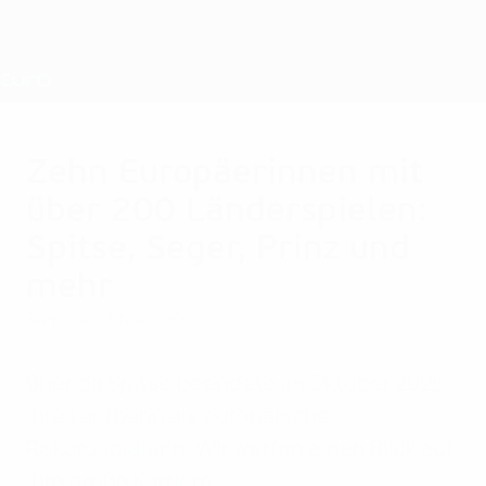
Direkt
zum
Hauptinhalt
Nations League &amp; Women's EURO
Erhalten
Live-Ergebnisse &amp; Statistiken
UEFA Women's EURO
Zehn Europäerinnen mit
über 200 Länderspielen:
Spitse, Seger, Prinz und
mehr
Samstag, 7. März 2026
Sherida Spitse beendete im Oktober 2025
ihre Laufbahn als europäische
Rekordspielerin. Wir werfen einen Blick auf
ihre große Karriere.