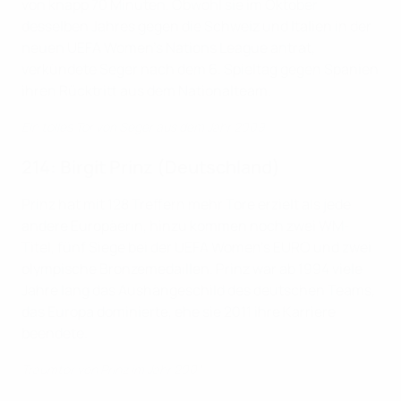
von knapp 70 Minuten. Obwohl sie im Oktober
desselben Jahres gegen die Schweiz und Italien in der
neuen UEFA Women's Nations League antrat,
verkündete Seger nach dem 6. Spieltag gegen Spanien
ihren Rücktritt aus dem Nationalteam.
Ein tolles Tor von Seger aus dem Jahr 2009
214: Birgit Prinz (Deutschland)
Prinz hat mit 128 Treffern mehr Tore erzielt als jede
andere Europäerin, hinzu kommen noch zwei WM-
Titel, fünf Siege bei der UEFA Women's EURO und zwei
olympische Bronzemedaillen. Prinz war ab 1994 viele
Jahre lang das Aushängeschild des deutschen Teams,
das Europa dominierte, ehe sie 2011 ihre Karriere
beendete.
Traumtor von Prinz im Jahr 2001