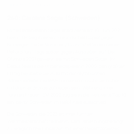
Highlights: Sherida Spitse im Finale 2017
240: Caroline Seger (Schweden)
Mittelfeldspielerin Seger absolvierte am 10. Juni 2021
beim 1:0-Sieg in einem Freundschaftsspiel gegen
Norwegen Partie Nummer 214 und stellte den neuen
Rekord fünf Tage später gegen Australien auf. Bei
Olympia 2021 gewann sie mit Schweden Silber. Ihr
Debüt feierte die Mittelfeldspielerin 2005, den größten
Erfolg bejubelte sie 2016 mit der olympischen
Silbermedaille, bei WM-Turnieren musste sie bisher
mit dreimal Bronze zufrieden sein. Während ihrer
fünften Frauen-EM 2022 zog sie in die weltweite Top 10
ein, bevor Schweden im Halbfinale ausschied.
Die Schwedin, die 2023 an ihrer fünften
Weltmeisterschaft teilnahm, kam verletzungsbedingt
zu lediglich drei Einsätzen mit einer Gesamtspielzeit