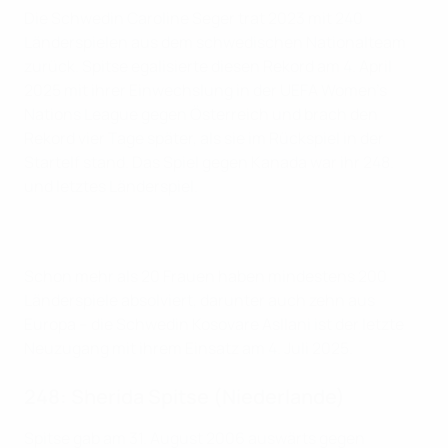
Die Schwedin Caroline Seger trat 2023 mit 240
Länderspielen aus dem schwedischen Nationalteam
zurück. Spitse egalisierte diesen Rekord am 4. April
2025 mit ihrer Einwechslung in der UEFA Women's
Nations League gegen Österreich und brach den
Rekord vier Tage später, als sie im Rückspiel in der
Startelf stand. Das Spiel gegen Kanada war ihr 248.
und letztes Länderspiel.
Schon mehr als 20 Frauen haben mindestens 200
Länderspiele absolviert, darunter auch zehn aus
Europa – die Schwedin Kosovare Asllani ist der letzte
Neuzugang mit ihrem Einsatz am 4. Juli 2025.
248: Sherida Spitse (Niederlande)
Spitse gab am 31. August 2006 auswärts gegen