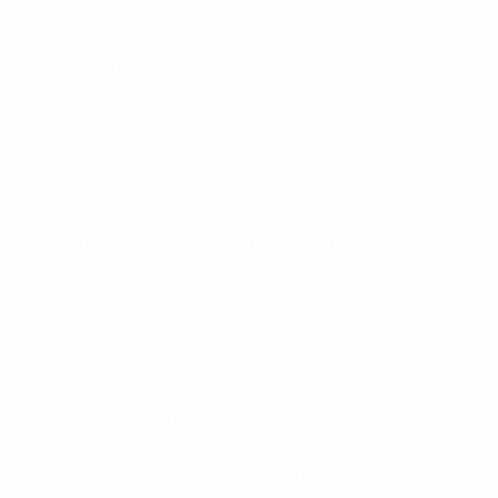
langjährige rumänische Spielführerin am 30. Mai 2025
in einem Nations-League-Spiel gegen Bosnien und
Herzegowina in Ovidiu, in der Nähe ihres Elternhauses
in Constanța, auf 200 Länderspieleinsätze und schoss
erneut das erste Tor. Dies war Olars vorletzter Auftritt
für Rumänien, bevor sie vier Tage später nach dem
Spiel in Polen ihre Karriere in der Nationalmannschaft
beendete.
200: Eugénie Le Sommer (Frankreich)
Schon vor ihrem Debüt für das A-Nationalteam im
Februar 2009 war Le Sommer ein Star in den
Nachwuchsteams und war seither konstant eine
produktive Präsenz für Les Bleues. Sie war bei zehn
großen Turnieren (drei Europameisterschaften, vier
Weltmeisterschaften und drei Olympischen Spielen)
und wurde im September 2020 zur Rekordtorschützin
Frankreichs. Inzwischen steht sie bei 94