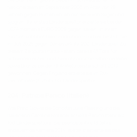
Nationalteam im September 2008 im Alter von 19
Jahren gegen Rumänien, an der Seite von Seger und
Sjögran. Ihr erstes Länderspieltor erzielte sie bei der
UEFA Women's EURO 2009 gegen Italien; in ihrem
fünften kontinentalen Endrunden-Turnier bestritt sie
im Juli 2025 gegen Dänemark ihr 200. Länderspiel. Zu
diesem Zeitpunkt hatte Asllani bereits 48 Tore für
Schweden erzielt und zwei olympische Silbermedaillen
sowie Bronze bei der FIFA-Weltmeisterschaft 2019
gewonnen. Gegen England erzielte sie im EM-
Viertelfinale 2025 ihr 50. Länderspieltor.
204: Patrizia Panico (Italien)
Wie Prinz (sowie die Schottin Julie Fleeting und die
Italienerin Carolina Morace) erzielte Panico mehr als
100 Länderspieltore. Sie beendete ihre 18 Jahre
andauernde Karriere 2014, später trainierte sie das