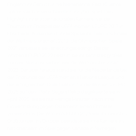
England ihr Debüt für die Niederlande. Fast 16 Jahre
später machte sie schließlich ihr 200. Spiel. Das
Highlight ihrer internationalen Karriere war der
Triumph im Endspiel der UEFA Women's EURO 2017 in
Enschede. Außerdem führte Spitse ihr Team ins Finale
der Weltmeisterschaft 2019, die Olympischen Spiele
2021 verpasste sie verletzungsbedingt. Bei der
Women's EURO 2022 bestritt sie ihr sechstes großes
Turnier, Nummer sieben war die Weltmeisterschaft
2023. Darüber hinaus stand sie für die Niederlande bei
der Endrunde der UEFA Women's Nations League und
der erfolgreichen Qualifikation für die Women's EURO
2025 auf dem Platz. Segers Rekord egalisierte sie im
April 2025, als sie nur wenige Minuten nach ihrer
Einwechslung gegen Österreich einen Elfmeter
verwandelte. Die
Women's EURO 2025 war ihr neuntes
Großturnier. Im Oktober beendete sie ihre Karriere im
Nationalteam im Spiel gegen Kanada in Nijmegen.