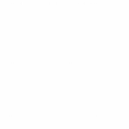
214: Therese Sjögran (Schweden)
Sjögran bestritt mit Schweden elf internationale
Turniere, fand aber meistens in Deutschland - und
Birgit Prinz - ihren Meister. Nach einer erfolgreichen
Zeit als Sportdirektorin beim schwedischen Meister FC
Rosengård ist sie seit Oktober 2024 in gleicher
Funktion bei Manchester City tätig.
210: Katrine Pedersen (Dänemark)
Die Karriere der Abwehrspielerin lief von 1994 bis 2013,
als sie wegen einer Schwangerschaft ihre Laufbahn
beendete. Sie spielte in England, Norwegen, Schweden
und Australien, mit der dänischen Nationalelf bestritt
sie acht WM- und EM-Endrunden.
209: Kosovare Asllani (Schweden)
Die Stürmerin gab ihr Debüt im schwedischen A-