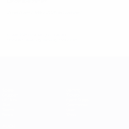
Länderspieltreffern.
Zuletzt am 7. März 2026
aktualisiert
© 1998-2026 UEFA. All rights reserved.
Letzte Aktualisierung: Samstag, 7. März 2026
UEFA Women's EURO
Spiele
Gaming
Gruppen
Tickets
UEFA.tv
Event Guide
Stat.
Geschichte
Teams
Über
News
Shop
AUCH