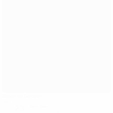
Stade de Genève
Genf
23°
klarer Abend
Der Platz ist exzellent