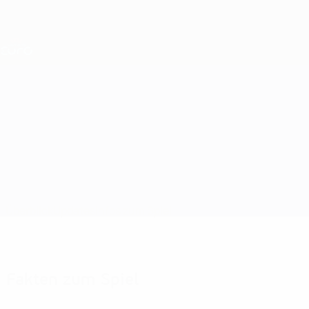
Direkt
zum
Hauptinhalt
Nations League &amp; Women's EURO
Erhalten
Live-Ergebnisse &amp; Statistiken
UEFA Women's EURO
Wales vs Färöer-Inseln
Überblick
Updates
Infos zum Spiel
Fakten zum Spiel