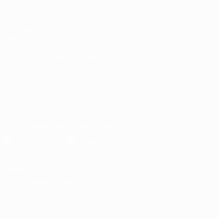
UEFA.com
UEFA-Stiftung
für Kinder
Shop
SPRACHE &AUML;NDERN
Deutsch
English
Français
Deutsch
Русский
Español
Italiano
Português
UNS FOLGEN AUF
Die offizielle App herunterladen
Datenschutz
Nutzungsbedingungen
Cookie-Politik
Datenschutzeinstellungen