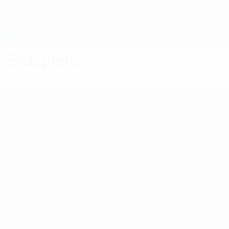
Direkt
zum
Hauptinhalt
Nations League &amp; Women's EURO
Erhalten
Live-Ergebnisse &amp; Statistiken
UEFA Women's EURO
Endspiele
UEFA Women's EURO
Spiele
Gaming
Gruppen
Tickets
UEFA.tv
Event Guide
Stat.
Geschichte
Teams
Über
News
Shop
AUCH
BESUCHEN