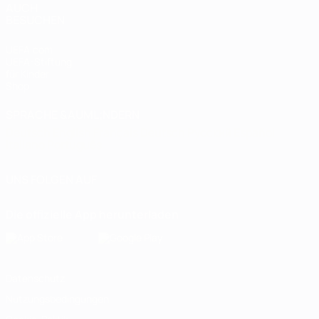
AUCH
BESUCHEN
UEFA.com
UEFA-Stiftung
für Kinder
Shop
SPRACHE &AUML;NDERN
Deutsch
English
Français
Deutsch
Русский
Español
Italiano
Português
UNS FOLGEN AUF
Die offizielle App herunterladen
Datenschutz
Nutzungsbedingungen