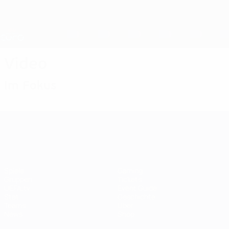
Direkt
zum
Hauptinhalt
Nations League &amp; Women's EURO
Erhalten
Live-Ergebnisse &amp; Statistiken
UEFA Women's EURO
Video
Im Fokus
UEFA Women's EURO
Spiele
Gaming
Gruppen
Tickets
UEFA.tv
Event Guide
Stat.
Geschichte
Teams
Über
News
Shop