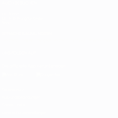
AUCH BESUCHEN
UEFA.com
UEFA-Stiftung für Kinder
Shop
SPRACHE &AUML;NDERN
Deutsch
English
Français
Deutsch
Русский
Español
Italiano
UNS FOLGEN AUF
Die offizielle App herunterladen
Datenschutz
Nutzungsbedingungen
Cookie-Politik
Datenschutzeinstellungen