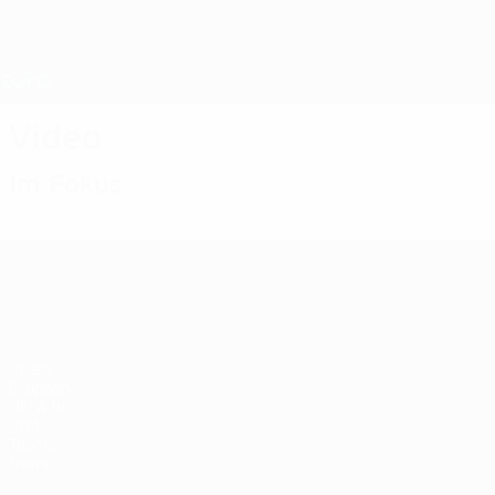
Direkt
zum
Hauptinhalt
Nations League &amp; Women's EURO
Live-Ergebnisse &amp; Statistiken
UEFA Women's EURO
Video
Im Fokus
UEFA Women's EURO
Spiele
Gruppen
UEFA.tv
Stat.
Teams
News