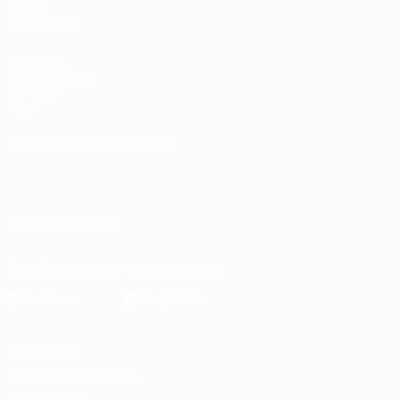
AUCH
BESUCHEN
UEFA.com
UEFA-Stiftung
für Kinder
Shop
SPRACHE &AUML;NDERN
Deutsch
English
Français
Deutsch
Русский
Español
Italiano
Português
UNS FOLGEN AUF
Die offizielle App herunterladen
Datenschutz
Nutzungsbedingungen