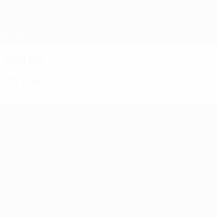
Direkt
zum
Hauptinhalt
Nations League &amp; Women's EURO
Erhalten
Live-Ergebnisse &amp; Statistiken
UEFA Women's EURO
Video
Im Fokus
UEFA Women's EURO
Spiele
Gaming
Gruppen
Tickets
UEFA.tv
Event Guide
Stat.
Geschichte
Teams
Über
News
Shop