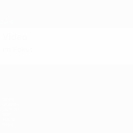
Direkt
zum
Hauptinhalt
Nations League &amp; Women's EURO
Live-Ergebnisse &amp; Statistiken
UEFA Women's EURO
Video
Im Fokus
UEFA Women's EURO
Spiele
Gruppen
UEFA.tv
Stat.
Teams
News