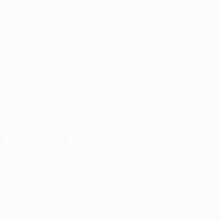
AUCH BESUCHEN
UEFA.com
UEFA-Stiftung für Kinder
Shop
SPRACHE &AUML;NDERN
Deutsch
English
Français
Deutsch
Русский
Español
Italiano
UNS FOLGEN AUF
Die offizielle App herunterladen
Datenschutz
Nutzungsbedingungen
Cookie-Politik
Datenschutzeinstellungen