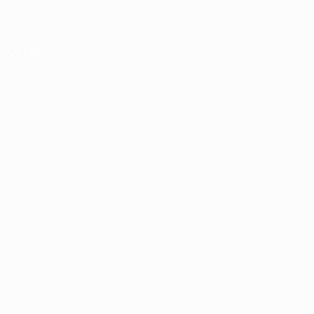
Direkt
zum
Hauptinhalt
Nations League &amp; Women's EURO
Erhalten
Live-Ergebnisse &amp; Statistiken
UEFA Women's EURO