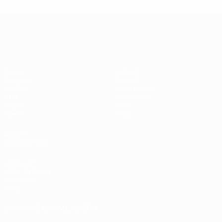
UEFA Women's EURO
Spiele
Gaming
Gruppen
Tickets
UEFA.tv
Event Guide
Stat.
Geschichte
Teams
Über
News
Shop
AUCH
BESUCHEN
UEFA.com
UEFA-Stiftung
für Kinder
Shop
SPRACHE &AUML;NDERN
Deutsch
English
Français
Deutsch
Русский
Español