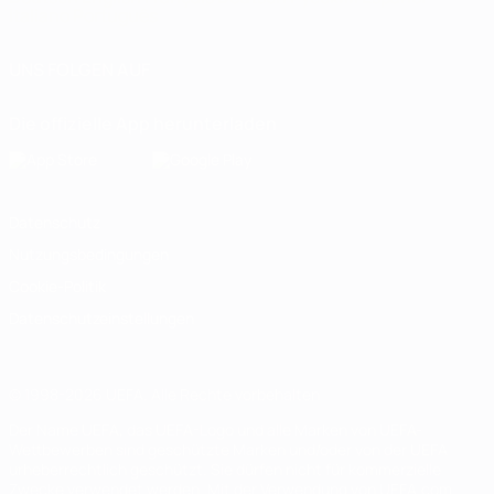
Italiano
Português
UNS FOLGEN AUF
Die offizielle App herunterladen
Datenschutz
Nutzungsbedingungen
Cookie-Politik
Datenschutzeinstellungen
© 1998-2026 UEFA. Alle Rechte vorbehalten
Der Name UEFA, das UEFA-Logo und alle Marken von UEFA-
Wettbewerben sind geschützte Marken und/oder von der UEFA
urheberrechtlich geschützt. Sie dürfen nicht für kommerzielle
Zwecke verwendet werden. Mit der Verwendung von UEFA.com