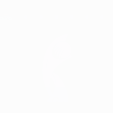
Direkt
zum
Hauptinhalt
Nations League &amp; Women's EURO
Erhalten
Live-Ergebnisse &amp; Statistiken
UEFA Women's EURO