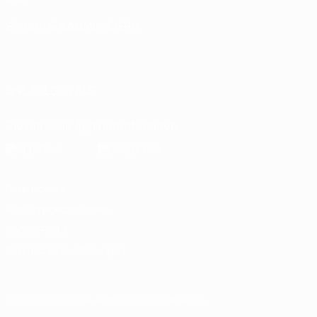
SPRACHE &AUML;NDERN
Deutsch
English
Français
Deutsch
Русский
Español
Italiano
Português
UNS FOLGEN AUF
Die offizielle App herunterladen
Datenschutz
Nutzungsbedingungen
Cookie-Politik
Datenschutzeinstellungen
© 1998-2026 UEFA. Alle Rechte vorbehalten