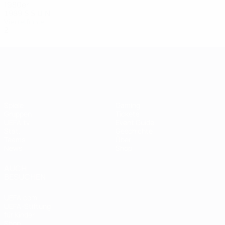
1980er
1989
S
S
U
N
Viertelfinale
2
0
1
1
UEFA Women's EURO
Spiele
Gaming
Gruppen
Tickets
UEFA.tv
Event Guide
Stat.
Geschichte
Teams
Über
News
Shop
AUCH
BESUCHEN
UEFA.com
UEFA-Stiftung
für Kinder
Shop