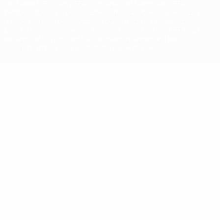
Der Name UEFA, das UEFA-Logo und alle Marken von UEFA-
Wettbewerben sind geschützte Marken und/oder von der UEFA
urheberrechtlich geschützt. Sie dürfen nicht für kommerzielle
Zwecke verwendet werden. Mit der Verwendung von UEFA.com
erklären Sie sich mit den Nutzungsbedingungen und der
Datenschutzpolitik für die Website einverstanden.