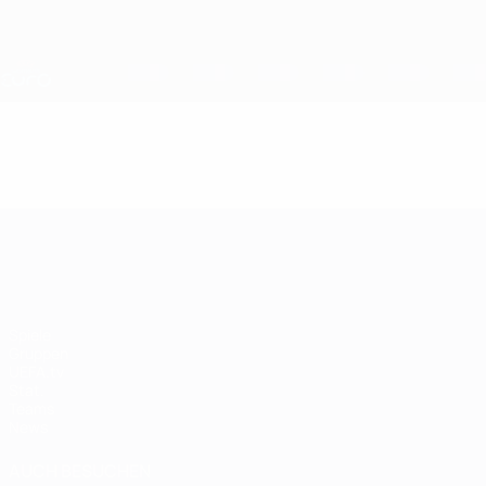
Direkt
zum
Hauptinhalt
Nations League &amp; Women's EURO
Live-Ergebnisse &amp; Statistiken
UEFA Women's EURO
UEFA Women's EURO
Spiele
Gruppen
UEFA.tv
Stat.
Teams
News
AUCH BESUCHEN