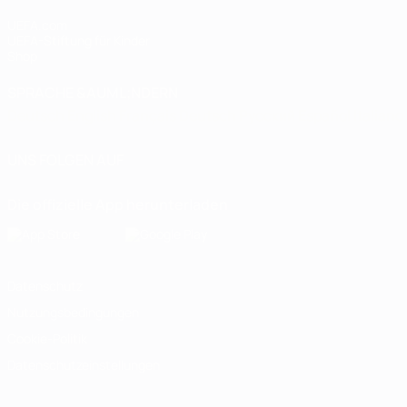
UEFA.com
UEFA-Stiftung für Kinder
Shop
SPRACHE &AUML;NDERN
Deutsch
English
Français
Deutsch
Русский
Español
Italiano
UNS FOLGEN AUF
Die offizielle App herunterladen
Datenschutz
Nutzungsbedingungen
Cookie-Politik
Datenschutzeinstellungen