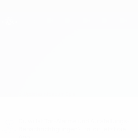
Direkt
zum
Hauptinhalt
UEFA Women's Champions League
Erhalten
Live-Ergebnisse &amp; Statistiken
UEFA Women's Champions League
Wolfsburg vs Man Utd
Überblick
Updates
Infos zum Spiel
Du willst Tor-Alarme und Aufstellungs-
Benachrichtigungen? Hol dir jetzt die
App!