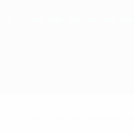
Direkt
zum
Hauptinhalt
UEFA Women's Champions League
Live-Ergebnisse &amp; Statistiken
UEFA Women's Champions League
Wolfsburg vs Man Utd
Überblick
Updates
Infos zum Spiel
Du willst Tor-Alarme und Aufstellungs-Ben