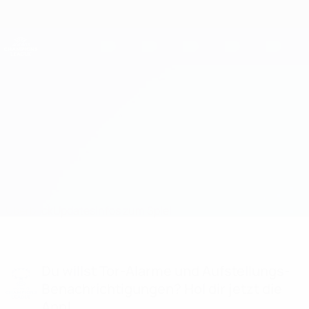
Direkt
zum
Hauptinhalt
UEFA Women's Champions League
Erhalten
Live-Ergebnisse &amp; Statistiken
UEFA Women's Champions League
Sporting CP vs Roma Aufstellungen
Überblick
Updates
Infos zum Spiel
Du willst Tor-Alarme und Aufstellungs-
Benachrichtigungen? Hol dir jetzt die
App!