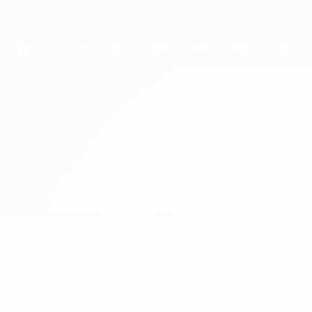
Direkt
zum
Hauptinhalt
UEFA Women's Champions League
Erhalten
Live-Ergebnisse &amp; Statistiken
UEFA Women's Champions League
Sporting CP vs Roma
Überblick
Updates
Infos zum Spiel
Du willst Tor-Alarme und Aufstellungs-
Benachrichtigungen? Hol dir jetzt die
App!