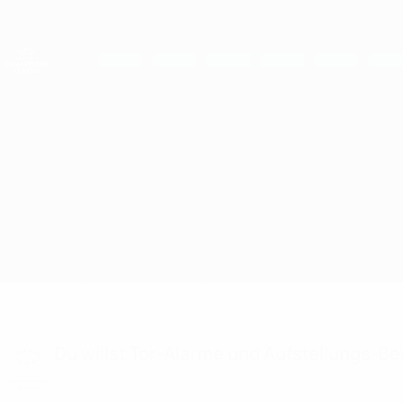
Direkt
zum
Hauptinhalt
UEFA Women's Champions League
Live-Ergebnisse &amp; Statistiken
UEFA Women's Champions League
Barcelona vs Wolfsburg
Überblick
Updates
Infos zum Spiel
Du willst Tor-Alarme und Aufstellungs-Ben