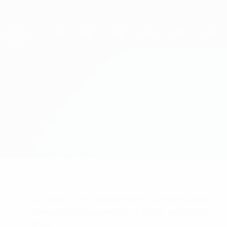
Direkt
zum
Hauptinhalt
UEFA Women's Champions League
Erhalten
Live-Ergebnisse &amp; Statistiken
UEFA Women's Champions League
Wolfsburg vs Paris SG
Überblick
Infos zum Spiel
Du willst Tor-Alarme und Aufstellungs-
Benachrichtigungen? Hol dir jetzt die
App!