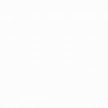
Direkt
zum
Hauptinhalt
UEFA Women's Champions League
Erhalten
Live-Ergebnisse &amp; Statistiken
UEFA Women's Champions League
Im
2025/26
2024/25
2023/24
2022/23
2021/22
2020/21
2019
Fokus
2025/26
2024/25
2023/24
2022/23
2021/22
2020/21
2019/20
2018/19
2017/18
2016/17
2015/16
2014/15
2013/14
2012/13
2011/12
2010/11
2009/10
2008/09
2007/08
2006/07
2005/06
2004/05
2003/04
2002/03
2001/02
OL Lyonnes
SIEGER
Lyon holt zum fünften Mal den