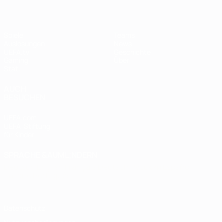
Spiele
Teams
Auslosungen
News
UEFA.tv
Geschichte
Gaming
Über
Stat.
AUCH
BESUCHEN
UEFA.com
UEFA-Stiftung
für Kinder
SPRACHE &AUML;NDERN
Deutsch
English
Français
Deutsch
Русский
Español
Italiano
Português
Datenschutz