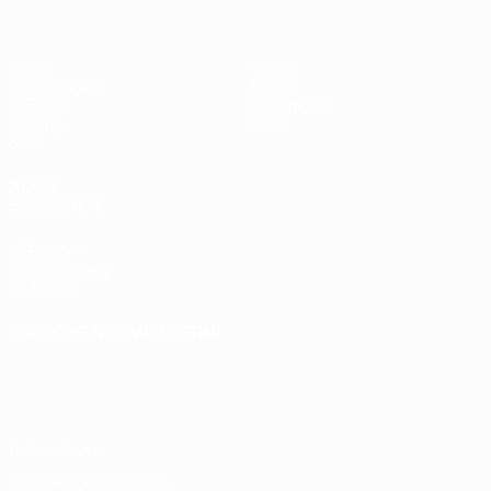
Spiele
Teams
Auslosungen
News
UEFA.tv
Geschichte
Gaming
Über
Stat.
AUCH
BESUCHEN
UEFA.com
UEFA-Stiftung
für Kinder
SPRACHE &AUML;NDERN
Deutsch
English
Français
Deutsch
Русский
Español
Italiano
Português
Datenschutz
Nutzungsbedingungen