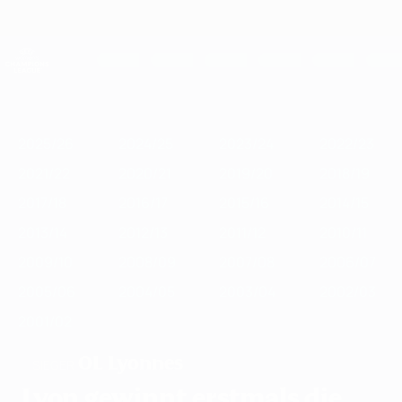
Direkt
zum
Hauptinhalt
UEFA Women's Champions League
Erhalten
Live-Ergebnisse &amp; Statistiken
UEFA Women's Champions League
Im
2025/26
2024/25
2023/24
2022/23
2021/22
2020/21
2019
Fokus
2025/26
2024/25
2023/24
2022/23
2021/22
2020/21
2019/20
2018/19
2017/18
2016/17
2015/16
2014/15
2013/14
2012/13
2011/12
2010/11
2009/10
2008/09
2007/08
2006/07
2005/06
2004/05
2003/04
2002/03
2001/02
OL Lyonnes
SIEGER
Lyon gewinnt erstmals die