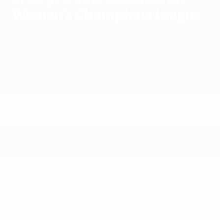
Women's Champions League
Überblick
Spiele
Gruppen
Statistiken
Vereine
Spiele - 2010/11 Saison