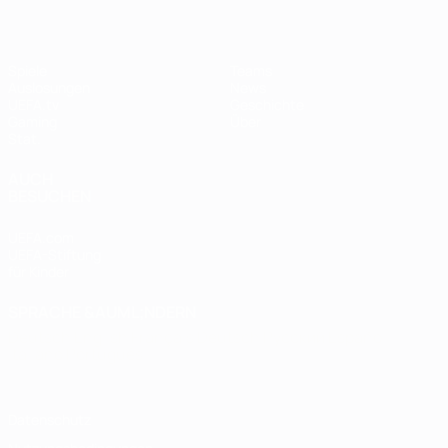
Spiele
Teams
Auslosungen
News
UEFA.tv
Geschichte
Gaming
Über
Stat.
AUCH
BESUCHEN
UEFA.com
UEFA-Stiftung
für Kinder
SPRACHE &AUML;NDERN
Deutsch
English
Français
Deutsch
Русский
Español
Italiano
Português
Datenschutz