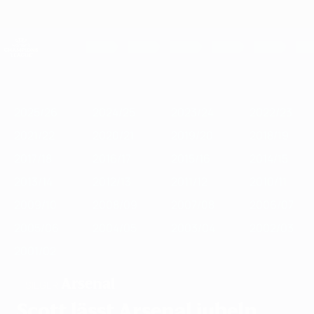
Direkt
zum
Hauptinhalt
UEFA Women's Champions League
Erhalten
Live-Ergebnisse &amp; Statistiken
UEFA Women's Champions League
Im
2025/26
2024/25
2023/24
2022/23
2021/22
2020/21
2019
Fokus
2025/26
2024/25
2023/24
2022/23
2021/22
2020/21
2019/20
2018/19
2017/18
2016/17
2015/16
2014/15
2013/14
2012/13
2011/12
2010/11
2009/10
2008/09
2007/08
2006/07
2005/06
2004/05
2003/04
2002/03
2001/02
Arsenal
SIEGER
Scott lässt Arsenal jubeln