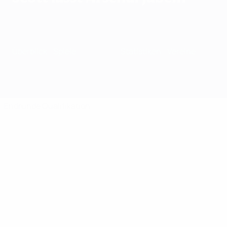
Überblick
Spiele
Gruppen
Statistiken
Vereine
Endrunde
Qualifikation