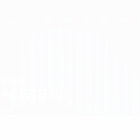
Direkt
zum
Hauptinhalt
UEFA Women's Champions League
Erhalten
Live-Ergebnisse &amp; Statistiken
UEFA Women's Champions League
Ysoé Mustiere
YSOÉ
MUSTIERE
Paris
Überblick