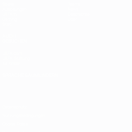
Spiele
Teams
Auslosungen
News
UEFA.tv
Geschichte
Gaming
Über
Stat.
AUCH
BESUCHEN
UEFA.com
UEFA-Stiftung
für Kinder
SPRACHE &AUML;NDERN
Deutsch
English
Français
Deutsch
Русский
Español
Italiano
Português
Datenschutz
Nutzungsbedingungen
Cookie-Politik