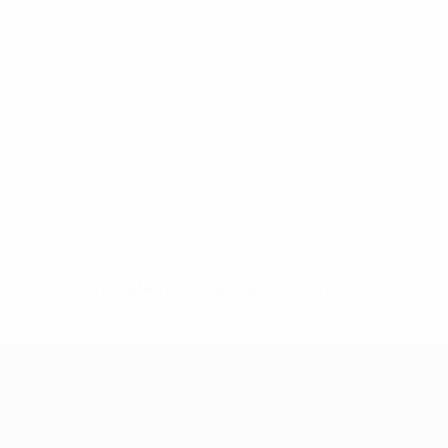
Keine Daten für diesen Spieler vorhanden
UEFA Women's Champions League