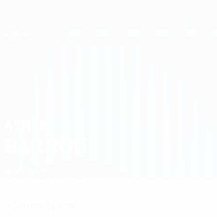
Direkt
zum
Hauptinhalt
UEFA Women's Champions League
Erhalten
Live-Ergebnisse &amp; Statistiken
UEFA Women's Champions League
Ashley Barron Spiele 2026/27
ASHLEY
BARRON
Sporting CP
Überblick
Statistiken
Spiele
Nächste Spiele