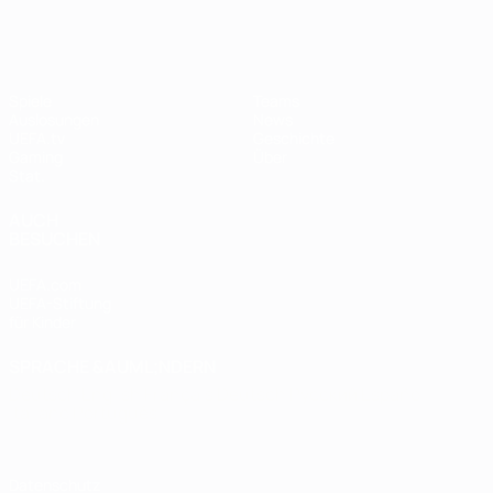
Spiele
Teams
Auslosungen
News
UEFA.tv
Geschichte
Gaming
Über
Stat.
AUCH
BESUCHEN
UEFA.com
UEFA-Stiftung
für Kinder
SPRACHE &AUML;NDERN
Deutsch
English
Français
Deutsch
Русский
Español
Italiano
Português
Datenschutz