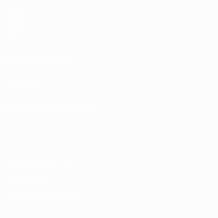
Spiele
Auslosungen
UEFA.tv
Gaming
Stat.
AUCH BESUCHEN
UEFA.com
UEFA-Stiftung für Kinder
SPRACHE &AUML;NDERN
Deutsch
English
Français
Deutsch
Русский
Español
Italiano
Datenschutz
Nutzungsbedingungen
Cookie-Politik
Datenschutzeinstellungen