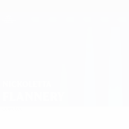
Direkt
zum
Hauptinhalt
UEFA Women's Champions League
Live-Ergebnisse &amp; Statistiken
UEFA Women's Champions League
Nickoletta Flannery
NICKOLETTA
FLANNERY
Überblick