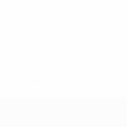
Keine Daten für diesen Spieler vorhanden
UEFA Women's Champions League