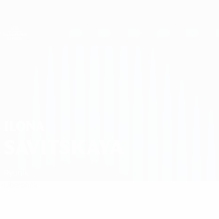
Direkt
zum
Hauptinhalt
UEFA Women's Champions League
Erhalten
Live-Ergebnisse &amp; Statistiken
UEFA Women's Champions League
Ilona Savitskaya
ILONA
SAVITSKAYA
Pyunik
Überblick