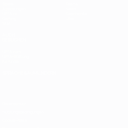
Spiele
Teams
Auslosungen
News
UEFA.tv
Geschichte
Gaming
Über
Stat.
AUCH
BESUCHEN
UEFA.com
UEFA-Stiftung
für Kinder
SPRACHE &AUML;NDERN
Deutsch
English
Français
Deutsch
Русский
Español
Italiano
Português
Datenschutz
Nutzungsbedingungen
Cookie-Politik