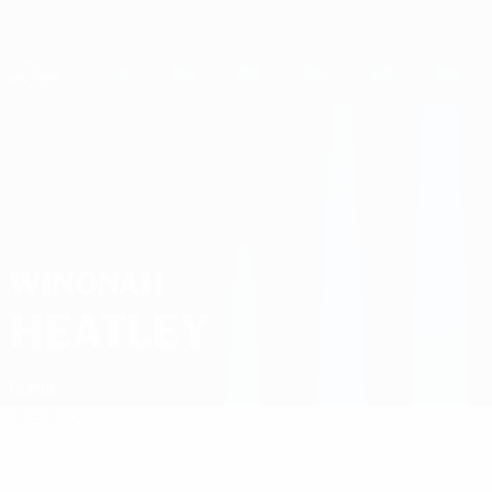
Direkt
zum
Hauptinhalt
UEFA Women's Champions League
Live-Ergebnisse &amp; Statistiken
UEFA Women's Champions League
Winonah Heatley
WINONAH
HEATLEY
Roma
Überblick