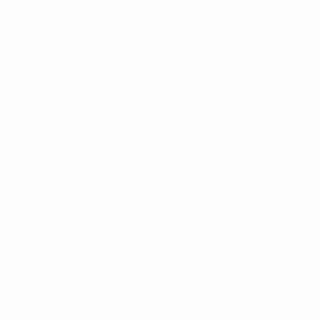
Spiele
Auslosungen
UEFA.tv
Gaming
Stat.
AUCH BESUCHEN
UEFA.com
UEFA-Stiftung für Kinder
SPRACHE &AUML;NDERN
Deutsch
English
Français
Deutsch
Русский
Español
Italiano
Datenschutz
Nutzungsbedingungen
Cookie-Politik
Datenschutzeinstellungen