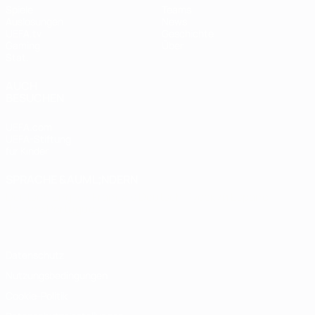
Spiele
Teams
Auslosungen
News
UEFA.tv
Geschichte
Gaming
Über
Stat.
AUCH
BESUCHEN
UEFA.com
UEFA-Stiftung
für Kinder
SPRACHE &AUML;NDERN
Deutsch
English
Français
Deutsch
Русский
Español
Italiano
Português
Datenschutz
Nutzungsbedingungen
Cookie-Politik