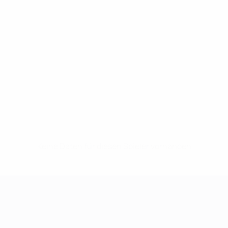
Keine Daten für diesen Spieler vorhanden
UEFA Women's Champions League