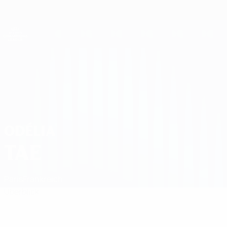
Direkt
zum
Hauptinhalt
UEFA Women's Champions League
Erhalten
Live-Ergebnisse &amp; Statistiken
UEFA Women's Champions League
Odélia Tae
ODÉLIA
TAE
Paris
Frankreich
Überblick