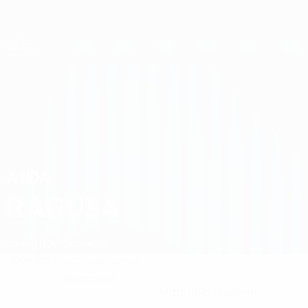
Direkt
zum
Hauptinhalt
UEFA Women's Champions League
Erhalten
Live-Ergebnisse &amp; Statistiken
UEFA Women's Champions League
Aida Ragusa 2026/27
AIDA
RAGUSA
Young Boys
Schweiz
Überblick
Statistiken
Spiele
Stürmerin
KLUBPOSITION
NATIONALTEAMPOSITION
Mittelfeldspielerin