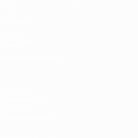
Stat.
AUCH
BESUCHEN
UEFA.com
UEFA-Stiftung
für Kinder
SPRACHE &AUML;NDERN
Deutsch
English
Français
Deutsch
Русский
Español
Italiano
Português
Datenschutz
Nutzungsbedingungen
Cookie-Politik
Datenschutzeinstellungen