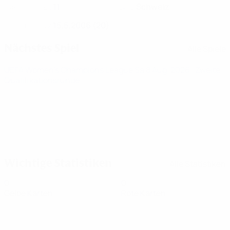
11
Schweiz
TRIKOTNUMMER
LAND
15.5.2006 (20)
GEBURTSDATUM
Nächstes Spiel
Alle Spiele
UEFA Women's Champions League
Sa 8 Aug. 2026
· Zweite
Qualifikationsrunde
Wichtige Statistiken
Alle Statistiken
0
0
Gelbe Karten
Rote Karten