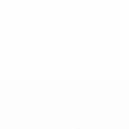
UEFA Women's Champions League
Spiele
Teams
Auslosungen
News
UEFA.tv
Geschichte
Gaming
Über