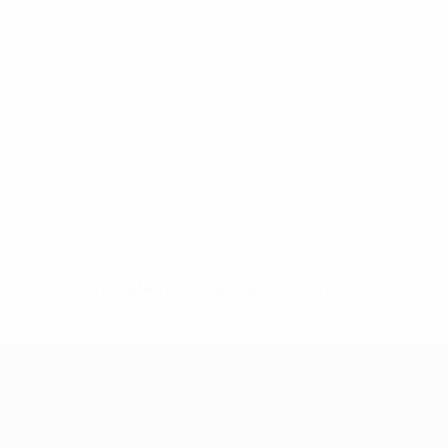
Keine Daten für diesen Spieler vorhanden
UEFA Women's Champions League