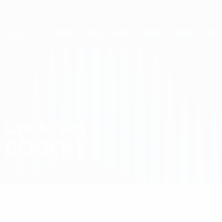
Direkt
zum
Hauptinhalt
UEFA Women's Champions League
Erhalten
Live-Ergebnisse &amp; Statistiken
UEFA Women's Champions League
Cassandra Bogere
CASSANDRA
BOGERE
Norwegen
Überblick