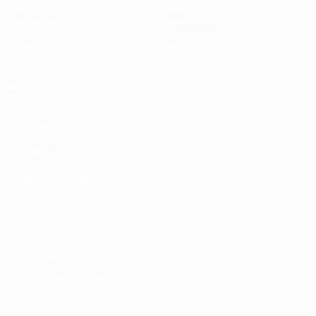
Spiele
Teams
Auslosungen
News
UEFA.tv
Geschichte
Gaming
Über
Stat.
AUCH
BESUCHEN
UEFA.com
UEFA-Stiftung
für Kinder
SPRACHE &AUML;NDERN
Deutsch
English
Français
Deutsch
Русский
Español
Italiano
Português
Datenschutz
Nutzungsbedingungen
Cookie-Politik