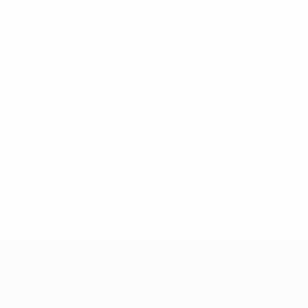
Keine Daten für diesen Spieler vorhanden
UEFA Women's Champions League