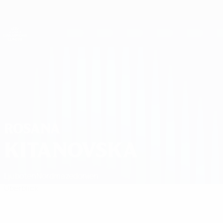
Direkt
zum
Hauptinhalt
UEFA Women's Champions League
Erhalten
Live-Ergebnisse &amp; Statistiken
UEFA Women's Champions League
Rosana Kitanovska
ROSANA
KITANOVSKA
Ljuboten
Nordmazedonien
Überblick