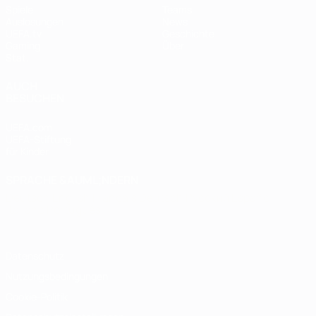
Spiele
Teams
Auslosungen
News
UEFA.tv
Geschichte
Gaming
Über
Stat.
AUCH
BESUCHEN
UEFA.com
UEFA-Stiftung
für Kinder
SPRACHE &AUML;NDERN
Deutsch
English
Français
Deutsch
Русский
Español
Italiano
Português
Datenschutz
Nutzungsbedingungen
Cookie-Politik