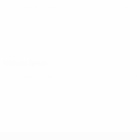
UEFA Women's Champions League
Sa 8 Aug. 2026
· Zweite Q
Frühere Spiele
UEFA Women's Champions League
Mi 5 Aug. 2026
· Zweite Q
UEFA Women's Champions League