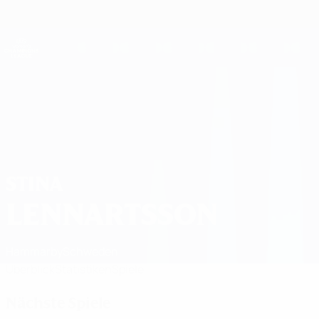
Direkt
zum
Hauptinhalt
UEFA Women's Champions League
Live-Ergebnisse &amp; Statistiken
UEFA Women's Champions League
Stina Lennartsson Spiele 2026/27
STINA
LENNARTSSON
Hammarby
Schweden
Überblick
Statistiken
Spiele
Nächste Spiele