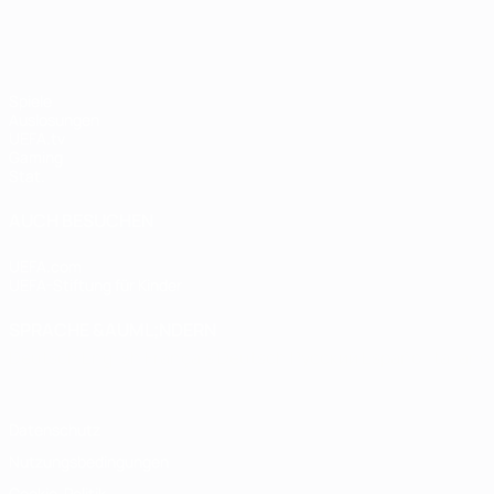
Spiele
Auslosungen
UEFA.tv
Gaming
Stat.
AUCH BESUCHEN
UEFA.com
UEFA-Stiftung für Kinder
SPRACHE &AUML;NDERN
Deutsch
English
Français
Deutsch
Русский
Español
Italiano
Datenschutz
Nutzungsbedingungen
Cookie-Politik