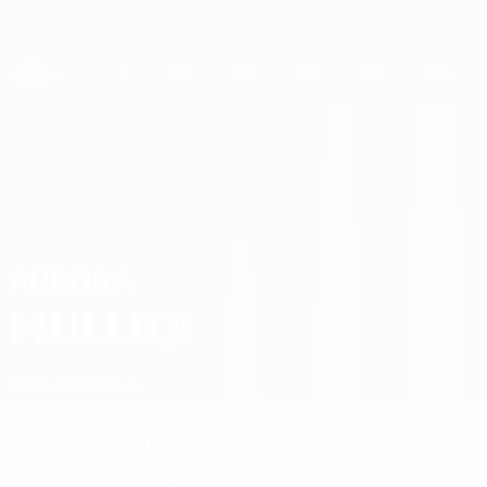
Direkt
zum
Hauptinhalt
UEFA Women's Champions League
Live-Ergebnisse &amp; Statistiken
UEFA Women's Champions League
Aurora Mulliqi 2026/27
AURORA
MULLIQI
Mitrovica
Kosovo
Überblick
Statistiken
Spiele
Stürmerin
POSITION
5
NATIONALTEAM-NUMMER