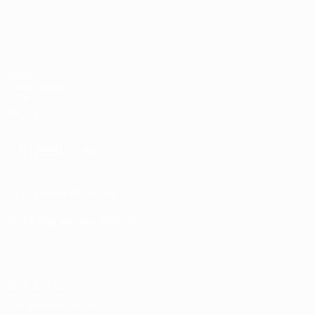
UEFA Women's Champions League
Spiele
Auslosungen
UEFA.tv
Gaming
Stat.
AUCH BESUCHEN
UEFA.com
UEFA-Stiftung für Kinder
SPRACHE &AUML;NDERN
Deutsch
English
Français
Deutsch
Русский
Español
Italiano
Datenschutz
Nutzungsbedingungen