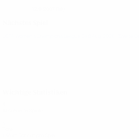
12.9.2007 (18)
GEBURTSDATUM
Nächstes Spiel
UEFA Women's Champions League
Sa 8 Aug. 2026
· Zweite Q
Wichtige Statistiken
3
Absolvierte Spiele
4
Tore
1,34 im Schnitt pro Spiel