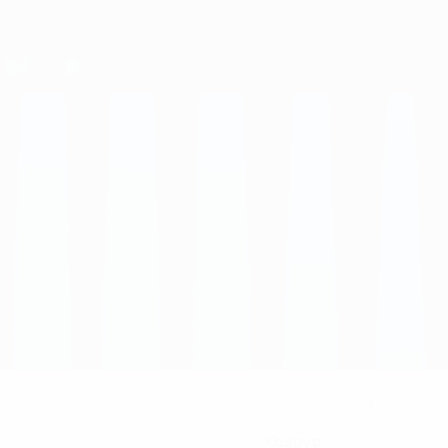
7
KLUB-RÜCKENNUMMER
Kosovo
LAND