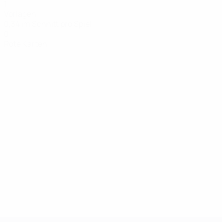
1
Vorlagen
0,34 im Schnitt pro Spiel
0
Rote Karten