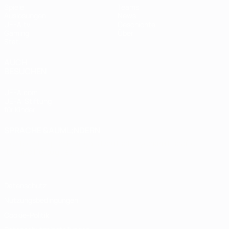
Spiele
Teams
Auslosungen
News
UEFA.tv
Geschichte
Gaming
Über
Stat.
AUCH
BESUCHEN
UEFA.com
UEFA-Stiftung
für Kinder
SPRACHE &AUML;NDERN
Deutsch
English
Français
Deutsch
Русский
Español
Italiano
Português
Datenschutz
Nutzungsbedingungen
Cookie-Politik