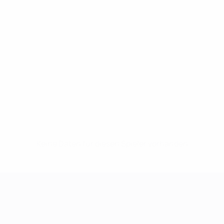
Keine Daten für diesen Spieler vorhanden
UEFA Women's Champions League