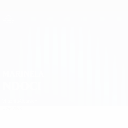
Direkt
zum
Hauptinhalt
UEFA Women's Champions League
Erhalten
Live-Ergebnisse &amp; Statistiken
UEFA Women's Champions League
Marinela Ndoci
MARINELA
NDOCI
Vllaznia
Albanien
Überblick