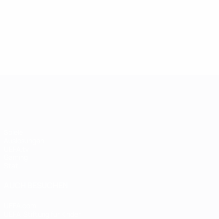
UEFA Women's Champions League
Spiele
Auslosungen
UEFA.tv
Gaming
Stat.
AUCH BESUCHEN
UEFA.com
UEFA-Stiftung für Kinder