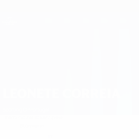
Direkt
zum
Hauptinhalt
UEFA Women's Champions League
Live-Ergebnisse &amp; Statistiken
UEFA Women's Champions League
Leonete Correia 2026/27
LEONETE CORREIA
Sporting CP
Portugal
Überblick
Statistiken
Spiele
Stürmerin
POSITION
17
NATIONALTEAM-NUMMER