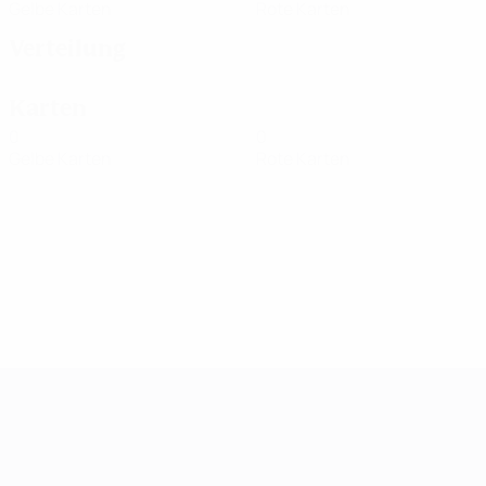
Gelbe Karten
Rote Karten
Verteilung
Karten
0
0
Gelbe Karten
Rote Karten
UEFA Women's Champions League