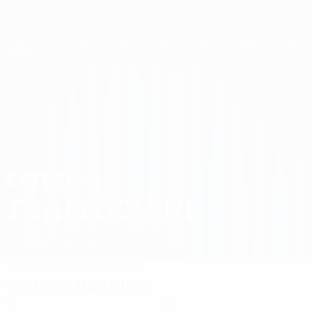
Direkt
zum
Hauptinhalt
UEFA Women's Champions League
Erhalten
Live-Ergebnisse &amp; Statistiken
UEFA Women's Champions League
Caterina Tramezzani Statistiken 2026/27
CATERINA
TRAMEZZANI
Young Boys
Schweiz
Überblick
Statistiken
Spiele
Wichtige Statistiken
0
0