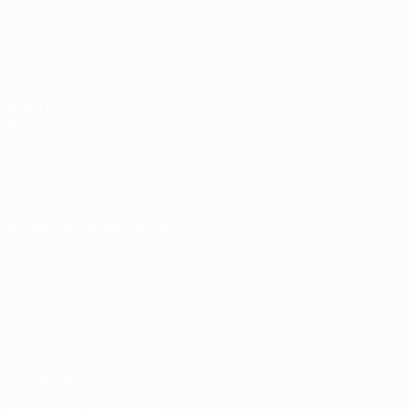
Spiele
Teams
Auslosungen
News
UEFA.tv
Geschichte
Gaming
Über
Stat.
AUCH
BESUCHEN
UEFA.com
UEFA-Stiftung
für Kinder
SPRACHE &AUML;NDERN
Deutsch
English
Français
Deutsch
Русский
Español
Italiano
Português
Datenschutz
Nutzungsbedingungen
Cookie-Politik
Datenschutzeinstellungen