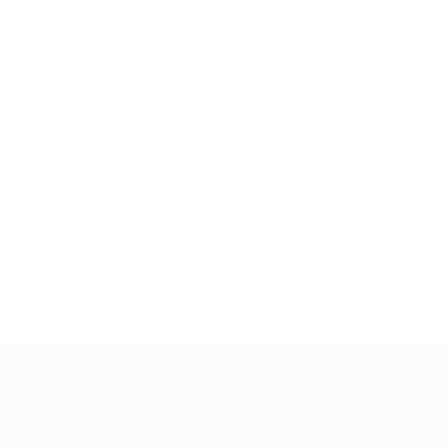
Keine Daten für diesen Spieler vorhanden
UEFA Women's Champions League