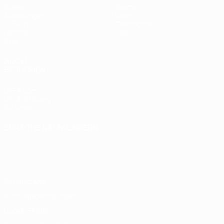
Spiele
Teams
Auslosungen
News
UEFA.tv
Geschichte
Gaming
Über
Stat.
AUCH
BESUCHEN
UEFA.com
UEFA-Stiftung
für Kinder
SPRACHE &AUML;NDERN
Deutsch
English
Français
Deutsch
Русский
Español
Italiano
Português
Datenschutz
Nutzungsbedingungen
Cookie-Politik