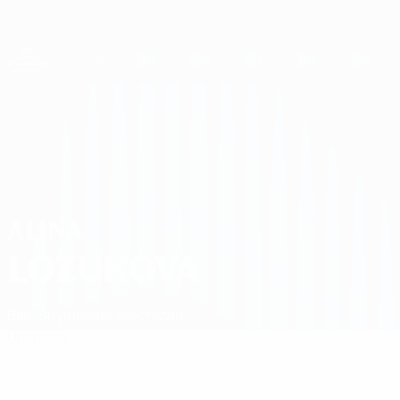
Direkt
zum
Hauptinhalt
UEFA Women's Champions League
Erhalten
Live-Ergebnisse &amp; Statistiken
UEFA Women's Champions League
Alina Lozukova
ALINA
LOZUKOVA
BIIK-Shymkent
Kasachstan
Überblick