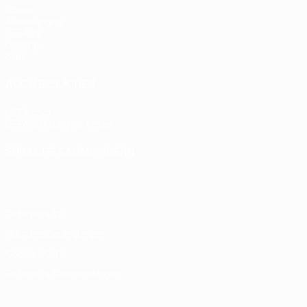
Spiele
Auslosungen
UEFA.tv
Gaming
Stat.
AUCH BESUCHEN
UEFA.com
UEFA-Stiftung für Kinder
SPRACHE &AUML;NDERN
Deutsch
English
Français
Deutsch
Русский
Español
Italiano
Datenschutz
Nutzungsbedingungen
Cookie-Politik
Datenschutzeinstellungen