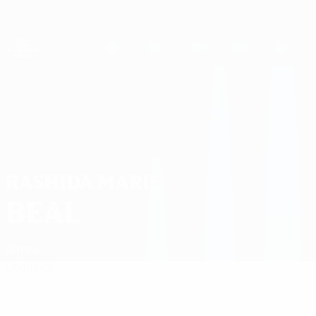
Direkt
zum
Hauptinhalt
UEFA Women's Champions League
Live-Ergebnisse &amp; Statistiken
UEFA Women's Champions League
Rashida Marie Beal
RASHIDA MARIE
BEAL
Gintra
Überblick