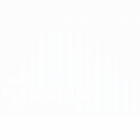
Direkt
zum
Hauptinhalt
UEFA Women's Champions League
Erhalten
Live-Ergebnisse &amp; Statistiken
UEFA Women's Champions League
Selma Panengstuen
SELMA
PANENGSTUEN
Brann
Norwegen
Überblick