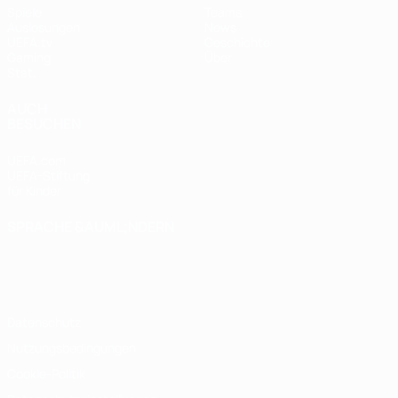
Spiele
Teams
Auslosungen
News
UEFA.tv
Geschichte
Gaming
Über
Stat.
AUCH
BESUCHEN
UEFA.com
UEFA-Stiftung
für Kinder
SPRACHE &AUML;NDERN
Deutsch
English
Français
Deutsch
Русский
Español
Italiano
Português
Datenschutz
Nutzungsbedingungen
Cookie-Politik