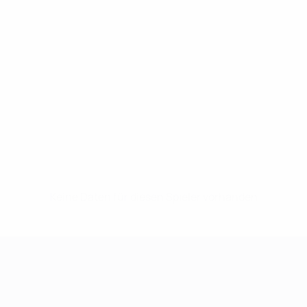
Keine Daten für diesen Spieler vorhanden
UEFA Women's Champions League