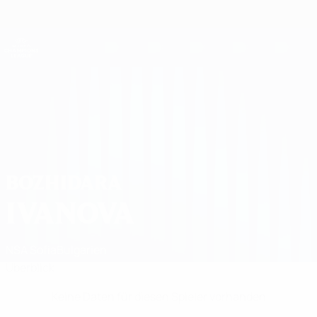
Direkt
zum
Hauptinhalt
UEFA Women's Champions League
Erhalten
Live-Ergebnisse &amp; Statistiken
UEFA Women's Champions League
Bozhidara Ivanova Statistiken
BOZHIDARA
IVANOVA
NSA Sofia
Bulgarien
Überblick
Keine Daten für diesen Spieler vorhanden