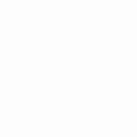
Spiele
Teams
Auslosungen
News
UEFA.tv
Geschichte
Gaming
Über
Stat.
AUCH
BESUCHEN
UEFA.com
UEFA-Stiftung
für Kinder
SPRACHE &AUML;NDERN
Deutsch
English
Français
Deutsch
Русский
Español
Italiano
Português
Datenschutz
Nutzungsbedingungen
Cookie-Politik
Datenschutzeinstellungen