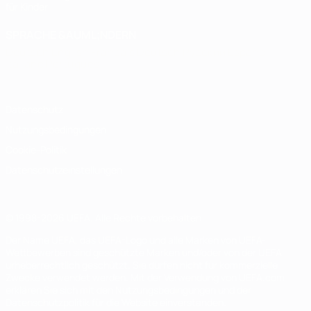
für Kinder
SPRACHE &AUML;NDERN
Deutsch
English
Français
Deutsch
Русский
Español
Italiano
Português
Datenschutz
Nutzungsbedingungen
Cookie-Politik
Datenschutzeinstellungen
© 1998-2026 UEFA. Alle Rechte vorbehalten
Der Name UEFA, das UEFA-Logo und alle Marken von UEFA-
Wettbewerben sind geschützte Marken und/oder von der UEFA
urheberrechtlich geschützt. Sie dürfen nicht für kommerzielle
Zwecke verwendet werden. Mit der Verwendung von UEFA.com
erklären Sie sich mit den Nutzungsbedingungen und der
Datenschutzpolitik für die Website einverstanden.