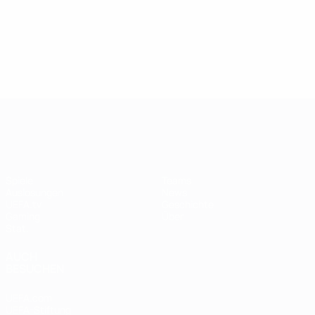
UEFA Women's Champions League
Spiele
Teams
Auslosungen
News
UEFA.tv
Geschichte
Gaming
Über
Stat.
AUCH
BESUCHEN
UEFA.com
UEFA-Stiftung