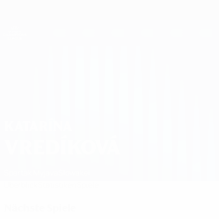
Direkt
zum
Hauptinhalt
UEFA Women's Champions League
Erhalten
Live-Ergebnisse &amp; Statistiken
UEFA Women's Champions League
Katarína Vredíková Spiele 2026/27
KATARÍNA
VREDÍKOVÁ
Spartak Myjava
Slowakei
Überblick
Statistiken
Spiele
Nächste Spiele