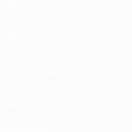
Spiele
Teams
Auslosungen
News
UEFA.tv
Geschichte
Gaming
Über
Stat.
AUCH
BESUCHEN
UEFA.com
UEFA-Stiftung
für Kinder
SPRACHE &AUML;NDERN
Deutsch
English
Français
Deutsch
Русский
Español
Italiano
Português
Datenschutz
Nutzungsbedingungen
Cookie-Politik
Datenschutzeinstellungen