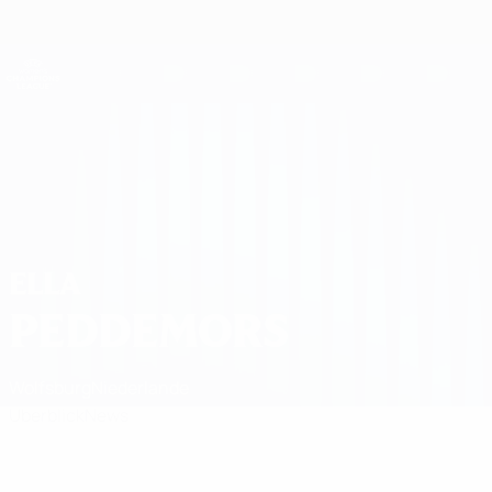
Direkt
zum
Hauptinhalt
UEFA Women's Champions League
Erhalten
Live-Ergebnisse &amp; Statistiken
UEFA Women's Champions League
Ella Peddemors Spiele
ELLA
PEDDEMORS
Wolfsburg
Niederlande
Überblick
News