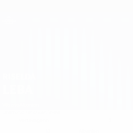
Direkt
zum
Hauptinhalt
UEFA Women's Champions League
Erhalten
Live-Ergebnisse &amp; Statistiken
UEFA Women's Champions League
Riselda Leba 2026/27
RISELDA
LEBA
Vllaznia
Albanien
Überblick
Statistiken
Spiele
Verteidigerin
3
POSITION
KLUB-RÜCKENNUMMER
13
Albanien
NATIONALTEAM-NUMMER
LAND