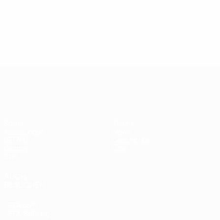
UEFA Women's Champions League
Spiele
Teams
Auslosungen
News
UEFA.tv
Geschichte
Gaming
Über
Stat.
AUCH
BESUCHEN
UEFA.com
UEFA-Stiftung