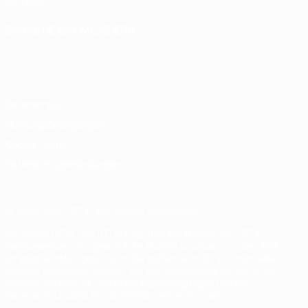
für Kinder
SPRACHE &AUML;NDERN
Deutsch
English
Français
Deutsch
Русский
Español
Italiano
Português
Datenschutz
Nutzungsbedingungen
Cookie-Politik
Datenschutzeinstellungen
© 1998-2026 UEFA. Alle Rechte vorbehalten
Der Name UEFA, das UEFA-Logo und alle Marken von UEFA-
Wettbewerben sind geschützte Marken und/oder von der UEFA
urheberrechtlich geschützt. Sie dürfen nicht für kommerzielle
Zwecke verwendet werden. Mit der Verwendung von UEFA.com
erklären Sie sich mit den Nutzungsbedingungen und der
Datenschutzpolitik für die Website einverstanden.