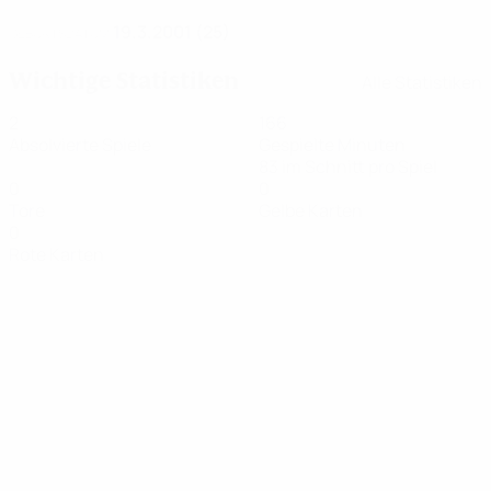
19.3.2001 (25)
GEBURTSDATUM
Wichtige Statistiken
Alle Statistiken
2
166
Absolvierte Spiele
Gespielte Minuten
83 im Schnitt pro Spiel
0
0
Tore
Gelbe Karten
0
Rote Karten