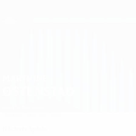
Direkt
zum
Hauptinhalt
UEFA Women's Champions League
Erhalten
Live-Ergebnisse &amp; Statistiken
UEFA Women's Champions League
Marthine Østenstad Spiele 2026/27
MARTHINE
ØSTENSTAD
Frankfurt
Norwegen
Überblick
Statistiken
Spiele
Nächste Spiele