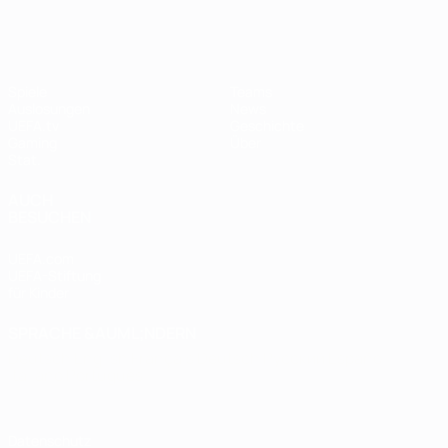
Spiele
Teams
Auslosungen
News
UEFA.tv
Geschichte
Gaming
Über
Stat.
AUCH
BESUCHEN
UEFA.com
UEFA-Stiftung
für Kinder
SPRACHE &AUML;NDERN
Deutsch
English
Français
Deutsch
Русский
Español
Italiano
Português
Datenschutz