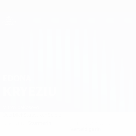
Direkt
zum
Hauptinhalt
UEFA Women's Champions League
Erhalten
Live-Ergebnisse &amp; Statistiken
UEFA Women's Champions League
Edona Kryeziu 2026/27
EDONA
KRYEZIU
Mitrovica
Kosovo
Überblick
Statistiken
Spiele
Stürmerin
KLUBPOSITION
NATIONALTEAMPOSITION
Verteidigerin