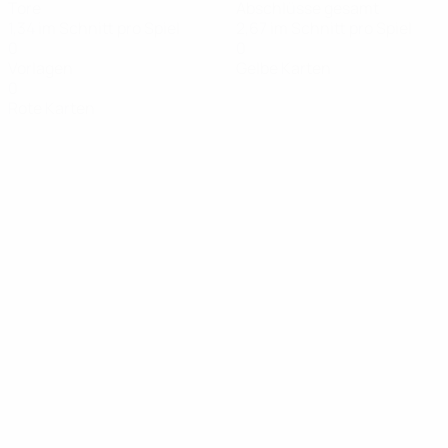
Tore
Abschlüsse gesamt
1,34 im Schnitt pro Spiel
2,67 im Schnitt pro Spiel
0
0
Vorlagen
Gelbe Karten
0
Rote Karten