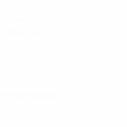
11
Kosovo
TRIKOTNUMMER
LAND
GEBURTSDATUM
03.10.1995 (30)
Nächstes Spiel
Alle Spiele
UEFA Women's Champions League
Sa 8 Aug. 2026
· Zweite
Qualifikationsrunde
Wichtige Statistiken
Alle Statistiken
3
213
Absolvierte Spiele
Gespielte Minuten
71 im Schnitt pro Spiel
4
8