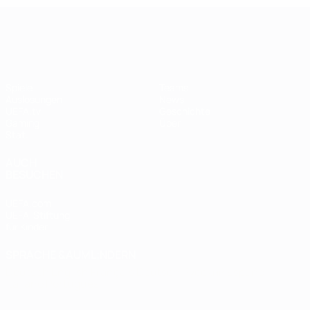
UEFA Women's Champions League
Spiele
Teams
Auslosungen
News
UEFA.tv
Geschichte
Gaming
Über
Stat.
AUCH
BESUCHEN
UEFA.com
UEFA-Stiftung
für Kinder
SPRACHE &AUML;NDERN
Deutsch
English
Français
Deutsch
Русский
Español
Italiano
Português