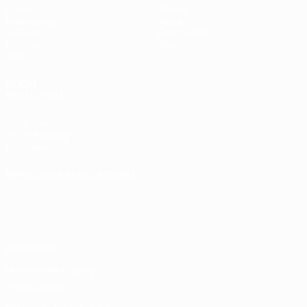
Spiele
Teams
Auslosungen
News
UEFA.tv
Geschichte
Gaming
Über
Stat.
AUCH
BESUCHEN
UEFA.com
UEFA-Stiftung
für Kinder
SPRACHE &AUML;NDERN
Deutsch
English
Français
Deutsch
Русский
Español
Italiano
Português
Datenschutz
Nutzungsbedingungen
Cookie-Politik