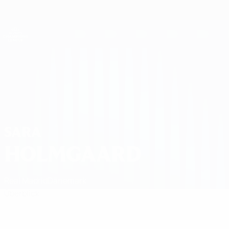
Direkt
zum
Hauptinhalt
UEFA Women's Champions League
Erhalten
Live-Ergebnisse &amp; Statistiken
UEFA Women's Champions League
Sara Holmgaard
SARA
HOLMGAARD
Real Madrid
Dänemark
Überblick