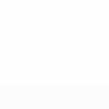
Keine Daten für diesen Spieler vorhanden
UEFA Women's Champions League