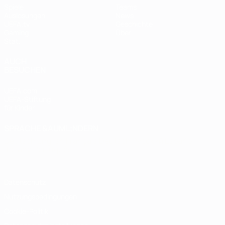
Spiele
Teams
Auslosungen
News
UEFA.tv
Geschichte
Gaming
Über
Stat.
AUCH
BESUCHEN
UEFA.com
UEFA-Stiftung
für Kinder
SPRACHE &AUML;NDERN
Deutsch
English
Français
Deutsch
Русский
Español
Italiano
Português
Datenschutz
Nutzungsbedingungen
Cookie-Politik