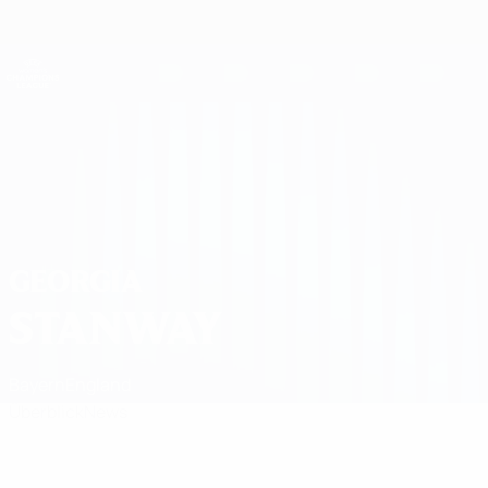
Direkt
zum
Hauptinhalt
UEFA Women's Champions League
Erhalten
Live-Ergebnisse &amp; Statistiken
UEFA Women's Champions League
Georgia Stanway
GEORGIA
STANWAY
Bayern
England
Überblick
News