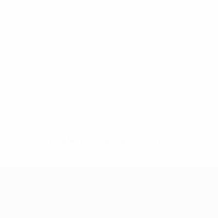
Keine Daten für diesen Spieler vorhanden
UEFA Women's Champions League