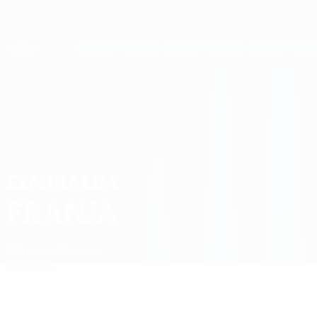
Direkt
zum
Hauptinhalt
UEFA Women's Champions League
Live-Ergebnisse &amp; Statistiken
UEFA Women's Champions League
Ezmiralda Franja
EZMIRALDA
FRANJA
Mitrovica
Albanien
Überblick