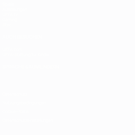
Spiele
Auslosungen
UEFA.tv
Gaming
Stat.
AUCH BESUCHEN
UEFA.com
UEFA-Stiftung für Kinder
SPRACHE &AUML;NDERN
Deutsch
English
Français
Deutsch
Русский
Español
Italiano
Datenschutz
Nutzungsbedingungen
Cookie-Politik
Datenschutzeinstellungen